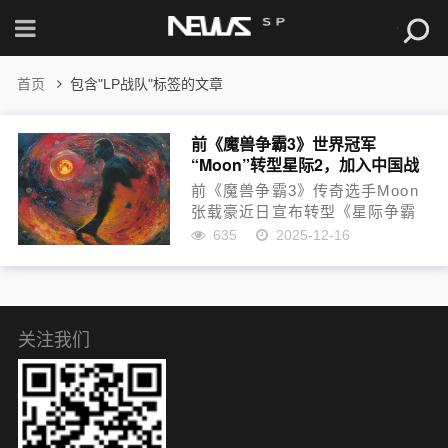
首页
包含"LP战队"标签的文章
前《魔兽争霸3》世界冠军
“Moon”转型星际2，加入中国战
队LP
前《魔兽争霸3》传奇选手Moon
张载豪近日宣布转型《星际争霸
2》，并正式加盟中国LP战队，引
635
2025-12-16
发电竞圈广泛关注。被誉为“第五
种族”的他在《魔兽争霸3》领域
拥有近二十年辉煌职业生涯，此
次转型标志着他将以...
关注我们